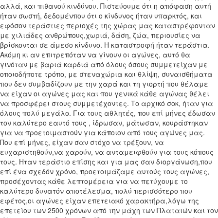
αλλά, και πιθανού κινδύνου. Πιστεύουμε ότι η απόφαση αυτή
ήταν σωστή, δεδομένπου ότι ο κίνδυνος ήταν υπαρκτός, και
εφόσον τεράστιες περιοχές της χώρας μας καταστρέφονταν
με χιλιάδες ανθρώπους,χωριά, δάση, ζώα, περιουσίες να
βρίσκονται σε άμεσο κίνδυνο. Η καταστροφή ήταν τεράστια.
Ακόμη κι αν επιτρεπόταν να γίνουν οι αγώνες, αυτό θα
γινόταν με βαριά καρδιά από όλους όσους συμμετείχαν με
οποιοδήποτε τρόπο, με στεναχώρια και θλίψη, συναισθήματα
που δεν συμβαδίζουν με την χαρά και τη γιορτή που θέλαμε
να είχαν οι αγώνες μας και που γενικά κάθε αγώνας θέλει
να προσφέρει στους συμμετέχοντες. Το αρχικό σοκ, ήταν για
όλους πολύ μεγάλο. Για τους αθλητές, που επί μήνες έδωσαν
τον καλύτερο εαυτό τους , ίδρωσαν, μάτωσαν, κουράστηκαν
για να προετοιμαστούν για κάποιον από τους αγώνες μας.
Που επί μήνες, είχαν σαν στόχο να τρέξουν, να
ευχαριστηθούν,να χαρούν, να ανταμειφθούν για τους κόπους
τους. Ηταν τεράστιο επίσης και για μας σαν διοργάνωση,που
επί ένα σχεδόν χρόνο, προετοιμάζαμε αυτούς τους αγώνες,
προσέχοντας κάθε λεπτομέρεια για να πετύχουμε το
καλύτερο δυνατόν αποτέλεσμα, πολύ περισσότερο που
εφέτος,οι αγώνες είχαν επετειακό χαρακτήρα,λόγω της
επετείου των 2500 χρόνων από την μάχη των Πλαταιών και τον