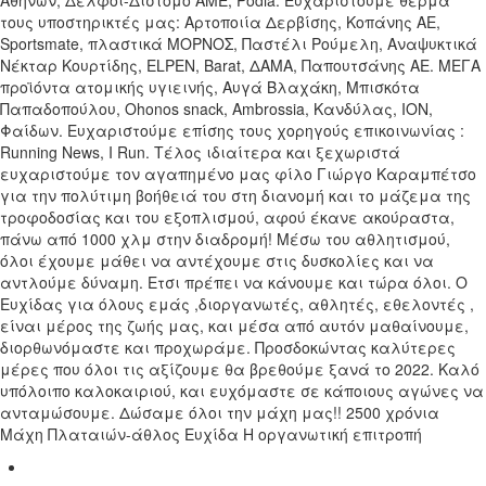
Αθηνών, Δελφοί-Διστομο ΑΜΕ, Podia. Ευχαριστούμε θερμά
τους υποστηρικτές μας: Αρτοποιία Δερβίσης, Κοπάνης ΑΕ,
Sportsmate, πλαστικά ΜΟΡΝΟΣ, Παστέλι Ρούμελη, Αναψυκτικά
Νέκταρ Κουρτίδης, ELPEN, Βarat, ΔAMA, Παπουτσάνης ΑΕ. ΜΕΓΑ
προϊόντα ατομικής υγιεινής, Αυγά Βλαχάκη, Μπισκότα
Παπαδοπούλου, Ohonos snack, Ambrossia, Κανδύλας, ΙΟΝ,
Φαίδων. Ευχαριστούμε επίσης τους χορηγούς επικοινωνίας :
Running News, I Run. Τέλος ιδιαίτερα και ξεχωριστά
ευχαριστούμε τον αγαπημένο μας φίλο Γιώργο Καραμπέτσο
για την πολύτιμη βοήθειά του στη διανομή και το μάζεμα της
τροφοδοσίας και του εξοπλισμού, αφού έκανε ακούραστα,
πάνω από 1000 χλμ στην διαδρομή! Μέσω του αθλητισμού,
όλοι έχουμε μάθει να αντέχουμε στις δυσκολίες και να
αντλούμε δύναμη. Ετσι πρέπει να κάνουμε και τώρα όλοι. Ο
Ευχίδας για όλους εμάς ,διοργανωτές, αθλητές, εθελοντές ,
είναι μέρος της ζωής μας, και μέσα από αυτόν μαθαίνουμε,
διορθωνόμαστε και προχωράμε. Προσδοκώντας καλύτερες
μέρες που όλοι τις αξίζουμε θα βρεθούμε ξανά το 2022. Καλό
υπόλοιπο καλοκαιριού, και ευχόμαστε σε κάποιους αγώνες να
ανταμώσουμε. Δώσαμε όλοι την μάχη μας!! 2500 χρόνια
Μάχη Πλαταιών-άθλος Ευχίδα Η οργανωτική επιτροπή