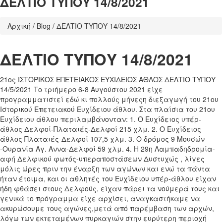
ΔΕΛΤΙΟ ΤΥΠΟΥ 14/8/2021
Αρχική
/
Blog
/
ΔΕΛΤΙΟ ΤΥΠΟΥ 14/8/2021
ΔΕΛΤΙΟ ΤΥΠΟΥ 14/8/2021
21ος ΙΣΤΟΡΙΚΟΣ ΕΠΕΤΕΙΑΚΟΣ ΕΥΧΙΔΕΙΟΣ ΑΘΛΟΣ ΔΕΛΤΙΟ ΤΥΠΟΥ
14/5/2021 Το τριήμερο 6-8 Αυγούστου 2021 είχε
προγραμματιστεί εδώ κι πολλούς μήνεςη διεξαγωγή του 21ου
Ιστορικού Επετειακού Ευχίδειου άθλου. Στα πλαίσια του 21ου
Ευχίδειου άθλου περιλαμβάνονταν: 1. Ο Ευχίδειος υπέρ-
άθλος Δελφοί-Πλαταιές-Δελφοί 215 χλμ. 2. Ο Ευχίδειος
άθλος Πλαταιές-Δελφοί 107,5 χλμ. 3. Ο δρόμος 9 Μουσών
-Ουρανία Αγ. Αννα-Δελφοί 59 χλμ. 4. Η 29η Λαμπαδηδρομία-
αφή Δελφικού φωτός-υπεραποστάσεων Δυστυχώς , λίγες
μόλις ώρες πριν την έναρξη των αγώνων και ενώ τα πάντα
ήταν έτοιμα, και οι αθλητές του Ευχίδειου υπέρ-άθλου είχαν
ήδη φθάσει στους Δελφούς, είχαν πάρει τα νούμερά τους και
γενικά το πρόγραμμα είχε αρχίσει, αναγκαστήκαμε να
ακυρώσουμε τους αγώνες,μετά από παρέμβαση των αρχών,
λόγω των εκτεταμένων πυρκαγιών στην ευρύτερη περιοχή