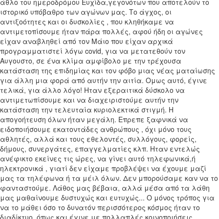
άθλο του ημεροδρόμου Ευχίδα,γεγονότων που αποτελούν το
ιστορικό υπόβαθρο των αγώνων μας. Το άγχος, οι
αντιξοότητες και οι δυσκολίες , που κληθήκαμε να
αντιμετοπίσουμε ήταν πάρα πολλές, αφού ήδη οι αγώνες
είχαν αναβληθεί από τον Μάιο που είχαν αρχικά
προγραμματιστεί λόγω covid, για να μετατεθούν τον
Αυγουστο, σε ένα κλίμα αμφίβολο με την τρέχουσα
κατάσταση της επιδημίας και τον φόβο μιας νέας ματαίωσης
για άλλη μια φορά από αυτήν την αιτία. Ομως αυτό, έγινε
τελικά, για άλλο λόγο! Ηταν εξεραιτικά δύσκολο να
αντιμετωπίσουμε και να διαχειριστούμε αυτήν την
κατάσταση την τελευταία κυριολεκτικά στιγμή. Η
απογοήτευση όλων ήταν μεγάλη. Επρεπε ξαφνικά να
ειδοποιήσουμε εκατοντάδες ανθρώπους , όχι μόνο τους
αθλητές, αλλά και τους εθελοντές, συλλόγους, φορείς,
δήμους, συνεργάτες, επαγγελματίες κλπ. Ηταν εντελώς
ανέφικτο εκείνες τις ώρες, να γίνει αυτό τηλεφωνικά,ή
ηλεκτρονικά , γιατί δεν είχαμε προβλέψει να έχουμε μαζί
μας τα τηλέφωνα ή τα μέιλ όλων. Δεν μπορούσαμε καν να το
φανταστούμε. Λάθος μας βέβαια, αλλά μέσα από τα λάθη
μας μαθαίνουμε δυστυχώς και ευτυχώς... Ο μόνος τρόπος για
να το μάθει όσο το δυνατόν περισσότερος κόσμος ήταν το
διαδίκτυο, όπως και έγινε με πολλαπλές κοινοποιήσεις.