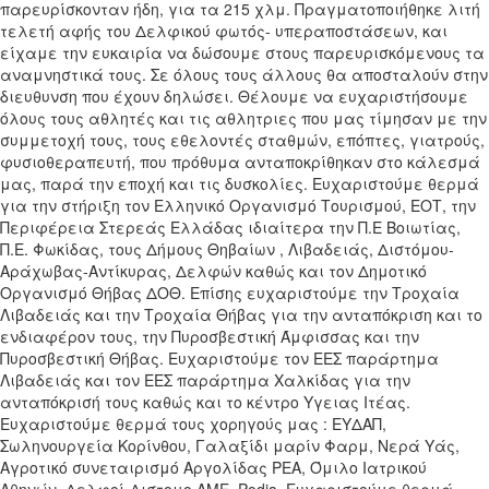
παρευρίσκονταν ήδη, για τα 215 χλμ. Πραγματοποιήθηκε λιτή
τελετή αφής του Δελφικού φωτός- υπεραποστάσεων, και
είχαμε την ευκαιρία να δώσουμε στους παρευρισκόμενους τα
αναμνηστικά τους. Σε όλους τους άλλους θα αποσταλούν στην
διευθυνση που έχουν δηλώσει. Θέλουμε να ευχαριστήσουμε
όλους τους αθλητές και τις αθλητριες που μας τίμησαν με την
συμμετοχή τους, τους εθελοντές σταθμών, επόπτες, γιατρούς,
φυσιοθεραπευτή, που πρόθυμα ανταποκρίθηκαν στο κάλεσμά
μας, παρά την εποχή και τις δυσκολίες. Ευχαριστούμε θερμά
για την στήριξη τον Ελληνικό Οργανισμό Τουρισμού, ΕΟΤ, την
Περιφέρεια Στερεάς Ελλάδας ιδιαίτερα την Π.Ε Βοιωτίας,
Π.Ε. Φωκίδας, τους Δήμους Θηβαίων , Λιβαδειάς, Διστόμου-
Αράχωβας-Αντίκυρας, Δελφών καθώς και τον Δημοτικό
Οργανισμό Θήβας ΔΟΘ. Επίσης ευχαριστούμε την Τροχαία
Λιβαδειάς και την Τροχαία Θήβας για την ανταπόκριση και το
ενδιαφέρον τους, την Πυροσβεστική Άμφισσας και την
Πυροσβεστική Θήβας. Ευχαριστούμε τον ΕΕΣ παράρτημα
Λιβαδειάς και τον ΕΕΣ παράρτημα Χαλκίδας για την
ανταπόκρισή τους καθώς και το κέντρο Υγειας Ιτέας.
Ευχαριστούμε θερμά τους χορηγούς μας : ΕΥΔΑΠ,
Σωληνουργεία Κορίνθου, Γαλαξίδι μαρίν Φαρμ, Νερά Υάς,
Αγροτικό συνεταιρισμό Αργολίδας ΡΕΑ, Όμιλο Ιατρικού